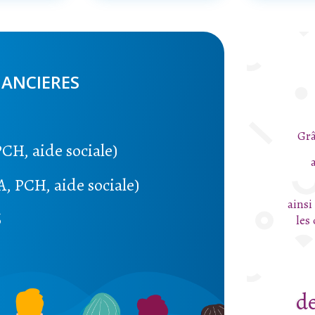
NANCIERES
Grâ
PCH, aide sociale)
A, PCH, aide sociale)
ainsi
S
les
de