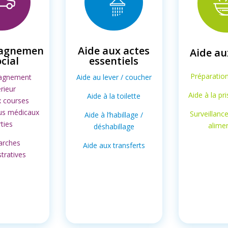
agnemen
Aide aux actes
Aide au
ocial
essentiels
Préparatio
agnement
Aide au lever / coucher
rieur
Aide à la pr
Aide à la toilette
x courses
us médicaux
Surveillanc
Aide à l’habillage /
ties
alime
déshabillage
rches
Aide aux transferts
tratives