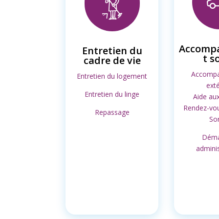
Accomp
Entretien du
t s
cadre de vie
Accomp
Entretien du logement
exté
Entretien du linge
Aide au
Rendez-vo
Repassage
Sor
Déma
adminis