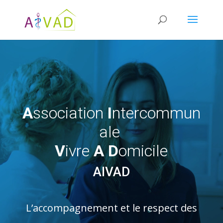
Lecteur
vidéo
A
ssociation
I
ntercommun
ale
V
ivre
A
D
omicile
AIVAD
L’accompagnement
et
le respect
des