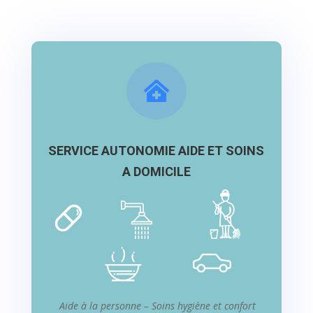

SERVICE AUTONOMIE AIDE ET SOINS
A DOMICILE
Aide à la personne – Soins hygiène et confort