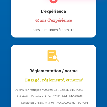
L’expérience
50 ans d’expérience
dans le maintien à domicile

Réglementation / norme
Engagé , réglementé, et normé
Autorisation Métropole n°2020-03-03-R-0215 du 01/01/2023
Autorisation Département n°AH-20181174 du 01/06/2018
Déclaration DREETS R/131011/A/069/Q/093 du 18/07/2011